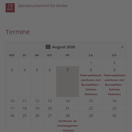
19
Zeichenunterricht für Kinder
MÄR
Termine
August 2026
>
MO
DI
MI
DO
FR
SA
SO
1
2
3
4
5
6
7
8
9
Fotorealistisch
Fotorealistisch
zeichnen mit
zeichnen mit
Buntstiften -
Buntstiften -
Schloss
Schloss
Seehaus
Seehaus
10
11
12
13
14
15
16
17
18
19
20
21
22
23
24
25
26
27
28
29
30
Zeichnen im
Schlossgarten
- Schloss