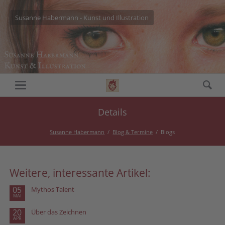
Susanne Habermann - Kunst und Illustration
Details
Susanne Habermann
Blog & Termine
Blogs
Weitere, interessante Artikel:
05
Mythos Talent
MAI
20
Über das Zeichnen
APR